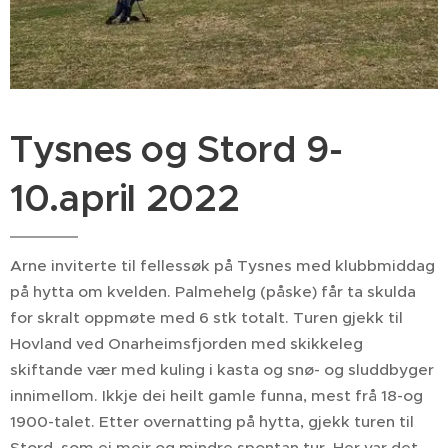
Tysnes og Stord 9-
10.april 2022
Arne inviterte til fellessøk på Tysnes med klubbmiddag
på hytta om kvelden. Palmehelg (påske) får ta skulda
for skralt oppmøte med 6 stk totalt. Turen gjekk til
Hovland ved Onarheimsfjorden med skikkeleg
skiftande vær med kuling i kasta og snø- og sluddbyger
innimellom. Ikkje dei heilt gamle funna, mest frå 18-og
1900-talet. Etter overnatting på hytta, gjekk turen til
Stord, som ei meir og mindre spontan tur. Her var det