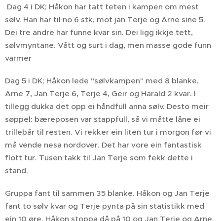
Dag 4 i DK; Håkon har tatt teten i kampen om mest
sølv. Han har til no 6 stk, mot jan Terje og Arne sine 5.
Dei tre andre har funne kvar sin. Dei ligg ikkje tett,
sølvmyntane. Vått og surt i dag, men masse gode funn
varmer😊
Dag 5 i DK; Håkon lede "sølvkampen" med 8 blanke,
Arne 7, Jan Terje 6, Terje 4, Geir og Harald 2 kvar. I
tillegg dukka det opp ei håndfull anna sølv. Desto meir
søppel: bæreposen var stappfull, så vi måtte låne ei
trillebår til resten. Vi rekker ein liten tur i morgon før vi
må vende nesa nordover. Det har vore ein fantastisk
flott tur. Tusen takk til Jan Terje som fekk dette i
stand.
Gruppa fant til sammen 35 blanke. Håkon og Jan Terje
fant to sølv kvar og Terje pynta på sin statistikk med
ein 10 øre. Håkon stoppa då på 10 og Jan Terje og Arne