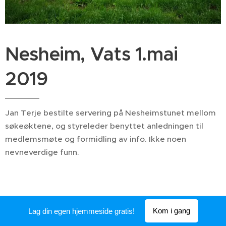
Nesheim, Vats 1.mai
2019
Jan Terje bestilte servering på Nesheimstunet mellom
søkeøktene, og styreleder benyttet anledningen til
medlemsmøte og formidling av info. Ikke noen
nevneverdige funn.
Kom i gang
Lag din egen hjemmeside gratis!