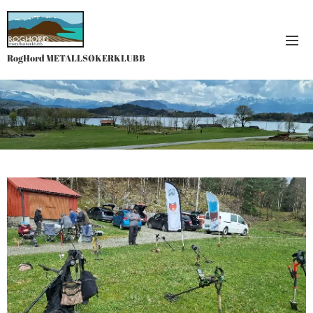
RogHord METALLSØKERKLUBB