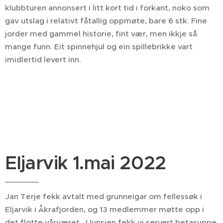
klubbturen annonsert i litt kort tid i forkant, noko som
gav utslag i relativt fåtallig oppmøte, bare 6 stk. Fine
jorder med gammel historie, fint vær, men ikkje så
mange funn. Eit spinnehjul og ein spillebrikke vart
imidlertid levert inn.
Eljarvik 1.mai 2022
Jan Terje fekk avtalt med grunneigar om fellessøk i
Eljarvik i Åkrafjorden, og 13 medlemmer møtte opp i
det flotte vårværet. I lunsjen fekk vi servert betasuppe